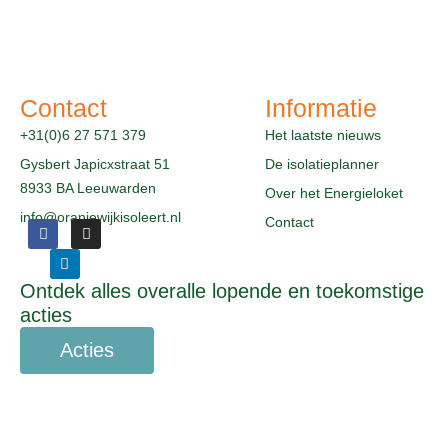
Contact
Informatie
+31(0)6 27 571 379
Het laatste nieuws
Gysbert Japicxstraat 51
De isolatieplanner
8933 BA Leeuwarden
Over het Energieloket
info@oranjewijkisoleert.nl
Contact
F
L
I
a
i
n
c
n
s
e
k
t
Ontdek alles overalle lopende en toekomstige
b
e
a
o
d
g
acties
o
i
r
k
n
a
Acties
m