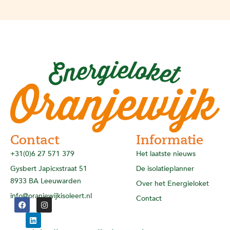
Contact
Informatie
+31(0)6 27 571 379
Het laatste nieuws
Gysbert Japicxstraat 51
De isolatieplanner
8933 BA Leeuwarden
Over het Energieloket
info@oranjewijkisoleert.nl
Contact
F
L
I
a
i
n
c
n
s
e
k
t