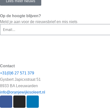
Lees meer nieuws
Op de hoogte blijven?
Meld je aan voor de nieuwsbrief en mis niets
Email
Contact
+31(0)6 27 571 379
Gysbert Japicxstraat 51
8933 BA Leeuwarden
info@oranjewijkisoleert.nl
F
I
L
a
n
i