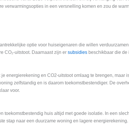
 verwarmingsopties in een versnelling komen en zou de warmt
n aantrekkelijke optie voor huiseigenaren die willen verduurz
re CO₂-uitstoot. Daarnaast zijn er
subsidies
beschikbaar die de 
 je energierekening en CO2-uitstoot omlaag te brengen, maar is n
oning zelfstandig en is daarom toekomstbestendiger. De overhei
laar voor.
ekomstbestendig huis altijd met goede isolatie. In een slecht 
jkste stap naar een duurzame woning en lagere energierekening