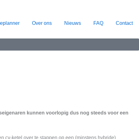
ieplanner
Over ons
Nieuws
FAQ
Contact
uiseigenaren kunnen voorlopig dus nog steeds voor een
 cv-ketel over te stappen op een (minstens hybride)