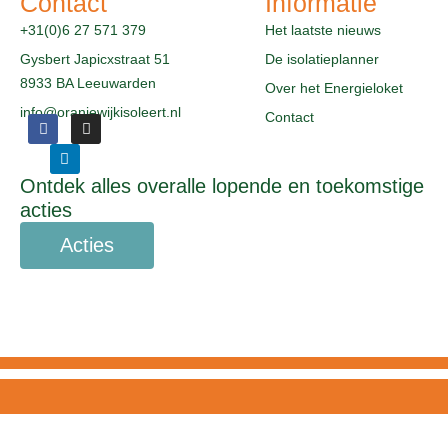
Contact
Informatie
+31(0)6 27 571 379
Het laatste nieuws
Gysbert Japicxstraat 51
De isolatieplanner
8933 BA Leeuwarden
Over het Energieloket
info@oranjewijkisoleert.nl
Contact
F
L
I
a
i
n
c
n
s
e
k
t
Ontdek alles overalle lopende en toekomstige
b
e
a
o
d
g
acties
o
i
r
k
n
a
Acties
m