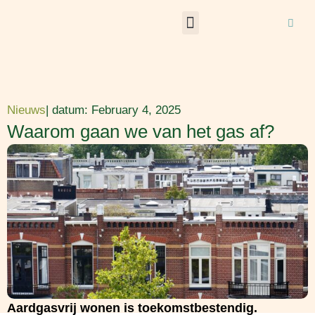
Skip
to
content
Verbeter je woning
Nieuws
| datum:
February 4, 2025
Waarom gaan we van het gas af?
Aardgasvrij wonen is toekomstbestendig.